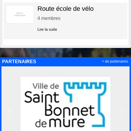
Route école de vélo
4
membres
Lire la suite
PARTENAIRES
+ de partenaires
Précedent
Suiv