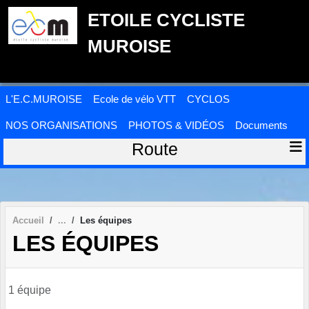
Panneau de gestion des cookies
ETOILE CYCLISTE
MUROISE
L'E.C.MUROISE
Ecole de vélo VTT
CYCLOS
NOS ORGANISATIONS
PHOTOS & VIDÉOS
Documents
Route
Accueil
Les équipes
LES ÉQUIPES
1 équipe