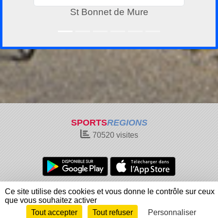
St Bonnet de Mure
SPORTS
REGIONS
70520
visites
Charte cookies
Gestion des cookies
Ce site utilise des cookies et vous donne le contrôle sur ceux
Informations légales
Signaler un contenu inapproprié
que vous souhaitez activer
Tout accepter
Tout refuser
Personnaliser
Envie de participer ?
Connexion