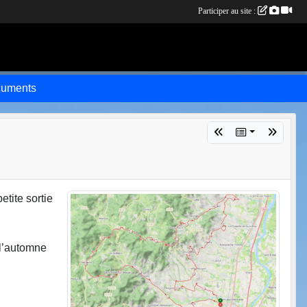
Participer au site :
uments
tite sortie
 l’automne