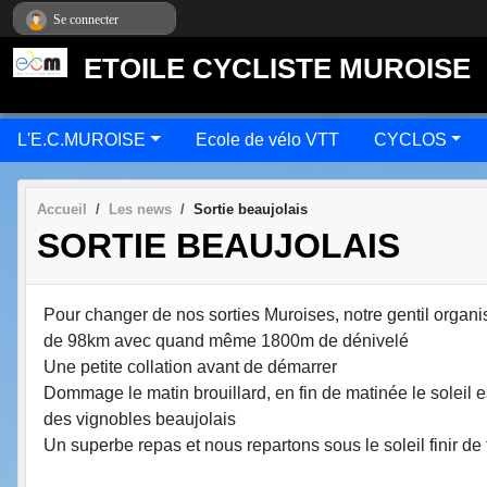
Panneau de gestion des cookies
Se connecter
ETOILE CYCLISTE MUROISE
L'E.C.MUROISE
Ecole de vélo VTT
CYCLOS
Accueil
Les news
Sortie beaujolais
SORTIE BEAUJOLAIS
Pour changer de nos sorties Muroises, notre gentil organ
de 98km avec quand même 1800m de dénivelé
Une petite collation avant de démarrer
Dommage le matin brouillard, en fin de matinée le soleil e
des vignobles beaujolais
Un superbe repas et nous repartons sous le soleil finir de