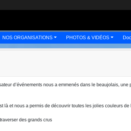
NOS ORGANISATIONS
PHOTOS & VIDÉOS
Doc
isateur d’événements nous a emmenés dans le beaujolais, une pe
st là et nous a permis de découvrir toutes les jolies couleurs de
 traverser des grands crus